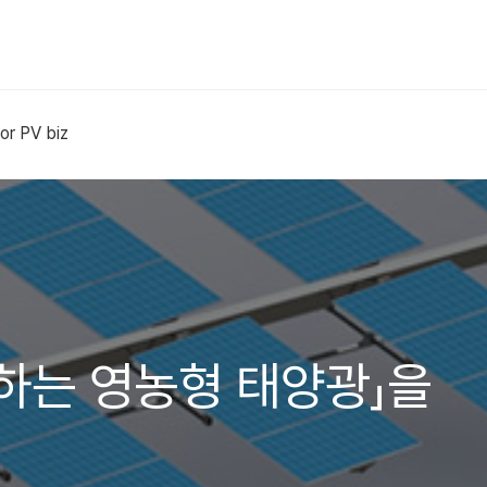
or PV biz
하는 영농형 태양광」을