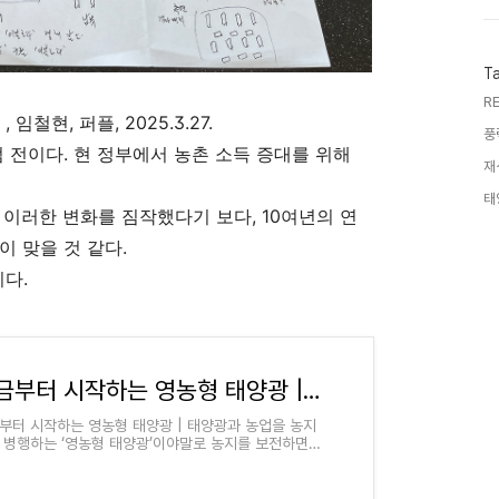
T
RE
현, 퍼플, 2025.3.27.
풍
 전이다. 현 정부에서 농촌 소득 증대를 위해
재
태
 이러한 변화를 짐작했다기 보다, 10여년의 연
 맞을 것 같다.
다.
지금부터 시작하는 영농형 태양광 | 임철현 - 교보문고
부터 시작하는 영농형 태양광 | 태양광과 농업을 농지
 병행하는 ‘영농형 태양광’이야말로 농지를 보전하면서
문제를 해결하고 농가수익 증대로 고령화 돼가는 농촌
인구소멸