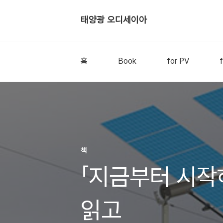
태양광 오디세이아
홈
Book
for PV
f
책
「지금부터 시작
읽고