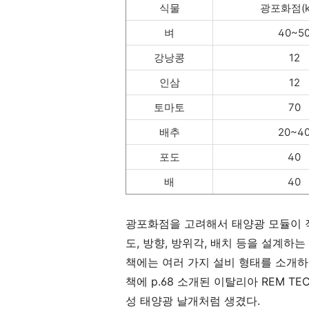
식물
광포화점(kl
벼
40~5
강낭콩
12
인삼
12
토마토
70
배추
20~4
포도
40
배
40
광포화점을 고려해서 태양광 모듈이 작
도, 방향, 방위각, 배치 등을 설계하는
책에는 여러 가지 설비 형태를 소개하고
책에 p.68 소개된 이탈리아 REM TEC
성 태양광 날개처럼 생겼다.