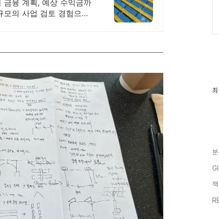
 금융 계획, 예상 수익금까
 규모의 사업 검토 경험으로
최
최
근
글
과
인
기
글
분
G
R