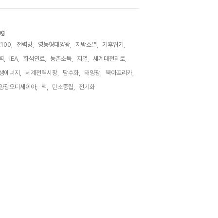
ag
100,
전력망,
영농형태양광,
지방소멸,
기후위기,
력,
IEA,
화석연료,
농촌소득,
지열,
세계대전제로,
생에너지,
세계전력시장,
담수화,
태양광,
북아프리카,
양광오디세이아,
책,
탄소중립,
전기화,