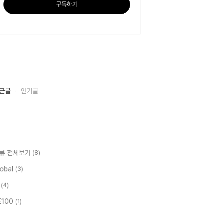
구독하기
근글
인기글
류 전체보기
(8)
lobal
(3)
책
(4)
E100
(1)