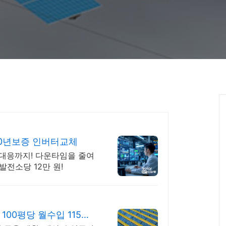
10년보증 인버터교체
터 대응까지! 다운타임을 줄여
발전소당 12만 원!
00평당 월수입 115만