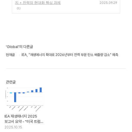
지 + 전력망 현대화 핵심 과제
2025.09.29
(1)
'Global'의 다른글
현재글
IEA, "재생에너지 확대로 2026년부터 전력 부문 탄소 배출량 감소" 예측
관련글
IEA 재생에너지 2025
보고서 요약 - "미국 트럼프
영향으로 전망 하향 조정"
2025.10.15