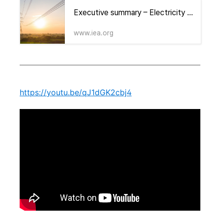
Executive summary – Electricity Mid-Year Update 2025 – Analysis - IEA
www.iea.org
https://youtu.be/qJ1dGK2cbj4