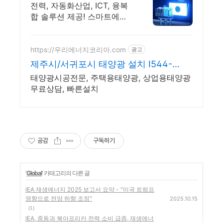
지 글로벌 기업
전력, 자동화산업, ICT, 융복
합 솔루션 제공! 스마트에너
지의 미래를 여는 기업
https://우리에너지코리아.com
광고
제주시/서귀포시 태양광 설치 I544-
4295
태양광시공전문, 주택용태양광, 상업용태양광
무료상담, 빠른설치
공감
구독하기
'
Global
' 카테고리의 다른 글
IEA 재생에너지 2025 보고서 요약 - "미국 트럼프
영향으로 전망 하향 조정"
2025.10.15
(1)
IEA, 중동과 북아프리카 전력 소비 급증, 재생에너